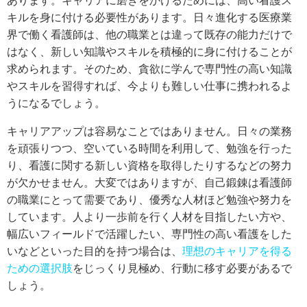
あります。キャリアに磨きをかけるためには、高い看護ス
キルを身に付ける必要性があります。日々進化する医療業
界で働く看護師は、他の職業とは違って既存の能力だけで
はなく、新しい知識やスキルを積極的に身に付けることが
求められます。そのため、貪欲に学んで専門性の高い知識
やスキルを習得すれば、今よりも難しい仕事に携われるよ
うになるでしょう。
キャリアアップは容易なことではありません。日々の業務
を頑張りつつ、空いている時間を利用して、勉強を行った
り、看護に関する新しい資格を取得したりするなどの努力
が欠かせません。大変ではありますが、自己鍛錬は看護師
の職業にとって需要であり、優秀な人材ほど勉強や努力を
しています。人より一歩前を行く人材を目指したい方や、
幅広いフィールドで活躍したい、専門性の高い看護をした
いなどといった目的を持つ場合は、
理想のキャリアを得る
ための選択肢
をじっくり見極め、行動に移す必要があるで
しょう。